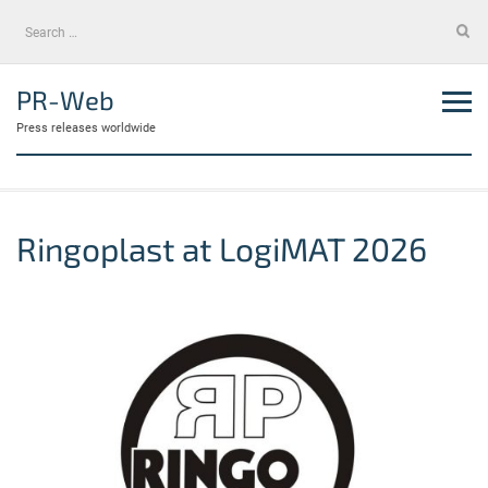
Skip
Search
to
for:
content
PR-Web
Press releases worldwide
Ringoplast at LogiMAT 2026