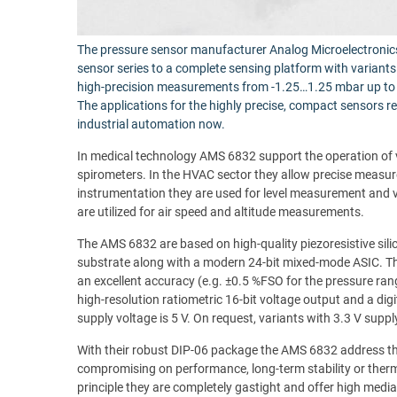
The pressure sensor manufacturer Analog Microelectron
sensor series to a complete sensing platform with variants 
high-precision measurements from -1.25…1.25 mbar up to 0
The applications for the highly precise, compact sensors 
industrial automation now.
In medical technology AMS 6832 support the operation of 
spirometers. In the HVAC sector they allow precise measure
instrumentation they are used for level measurement and v
are utilized for air speed and altitude measurements.
The AMS 6832 are based on high-quality piezoresistive si
substrate along with a modern 24-bit mixed-mode ASIC. Th
an excellent accuracy (e.g. ±0.5 %FSO for the pressure ran
high-resolution ratiometric 16-bit voltage output and a digi
supply voltage is 5 V. On request, variants with 3.3 V suppl
With their robust DIP-06 package the AMS 6832 address th
compromising on performance, long-term stability or the
principle they are completely gastight and offer high media